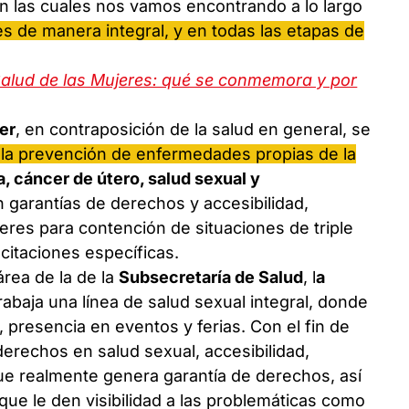
en las cuales nos vamos encontrando a lo largo
es de manera integral, y en todas las etapas de
 Salud de las Mujeres: qué se conmemora y por
jer
, en contraposición de la salud en general, se
la prevención de enfermedades propias de la
 cáncer de útero, salud sexual y
n garantías de derechos y accesibilidad,
es para contención de situaciones de triple
citaciones específicas.
área de la de la
Subsecretaría de Salud
, l
a
rabaja una línea de salud sexual integral, donde
, presencia en eventos y ferias. Con el fin de
derechos en salud sexual, accesibilidad,
ue realmente genera garantía de derechos, así
e le den visibilidad a las problemáticas como