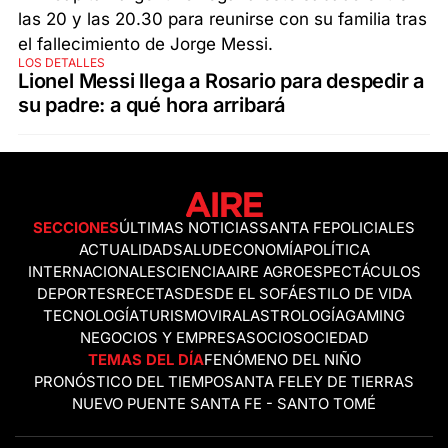
LOS DETALLES
Lionel Messi llega a Rosario para despedir a
su padre: a qué hora arribará
SECCIONES
ÚLTIMAS NOTICIAS
SANTA FE
POLICIALES
ACTUALIDAD
SALUD
ECONOMÍA
POLÍTICA
INTERNACIONALES
CIENCIA
AIRE AGRO
ESPECTÁCULOS
DEPORTES
RECETAS
DESDE EL SOFÁ
ESTILO DE VIDA
TECNOLOGÍA
TURISMO
VIRAL
ASTROLOGÍA
GAMING
NEGOCIOS Y EMPRESAS
OCIO
SOCIEDAD
TEMAS DEL DÍA
FENÓMENO DEL NIÑO
PRONÓSTICO DEL TIEMPO
SANTA FE
LEY DE TIERRAS
NUEVO PUENTE SANTA FE - SANTO TOMÉ