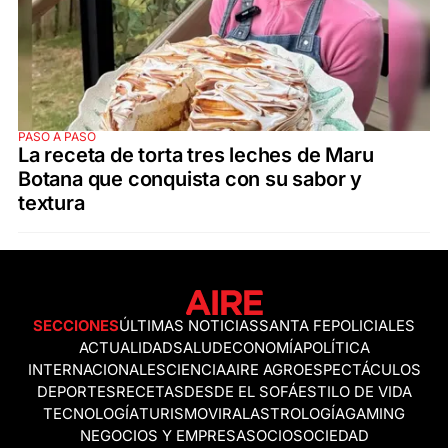
PASO A PASO
La receta de torta tres leches de Maru
Botana que conquista con su sabor y
textura
SECCIONES
ÚLTIMAS NOTICIAS
SANTA FE
POLICIALES
ACTUALIDAD
SALUD
ECONOMÍA
POLÍTICA
INTERNACIONALES
CIENCIA
AIRE AGRO
ESPECTÁCULOS
DEPORTES
RECETAS
DESDE EL SOFÁ
ESTILO DE VIDA
TECNOLOGÍA
TURISMO
VIRAL
ASTROLOGÍA
GAMING
NEGOCIOS Y EMPRESAS
OCIO
SOCIEDAD