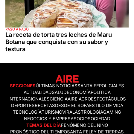
PASO A PASO
La receta de torta tres leches de Maru
Botana que conquista con su sabor y
textura
SECCIONES
ÚLTIMAS NOTICIAS
SANTA FE
POLICIALES
ACTUALIDAD
SALUD
ECONOMÍA
POLÍTICA
INTERNACIONALES
CIENCIA
AIRE AGRO
ESPECTÁCULOS
DEPORTES
RECETAS
DESDE EL SOFÁ
ESTILO DE VIDA
TECNOLOGÍA
TURISMO
VIRAL
ASTROLOGÍA
GAMING
NEGOCIOS Y EMPRESAS
OCIO
SOCIEDAD
TEMAS DEL DÍA
FENÓMENO DEL NIÑO
PRONÓSTICO DEL TIEMPO
SANTA FE
LEY DE TIERRAS