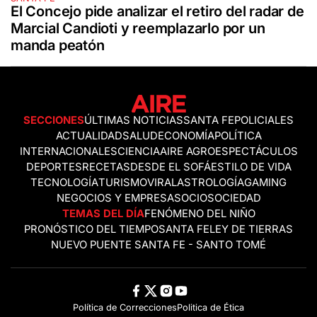
El Concejo pide analizar el retiro del radar de
Marcial Candioti y reemplazarlo por un
manda peatón
SECCIONES
ÚLTIMAS NOTICIAS
SANTA FE
POLICIALES
ACTUALIDAD
SALUD
ECONOMÍA
POLÍTICA
INTERNACIONALES
CIENCIA
AIRE AGRO
ESPECTÁCULOS
DEPORTES
RECETAS
DESDE EL SOFÁ
ESTILO DE VIDA
TECNOLOGÍA
TURISMO
VIRAL
ASTROLOGÍA
GAMING
NEGOCIOS Y EMPRESAS
OCIO
SOCIEDAD
TEMAS DEL DÍA
FENÓMENO DEL NIÑO
PRONÓSTICO DEL TIEMPO
SANTA FE
LEY DE TIERRAS
NUEVO PUENTE SANTA FE - SANTO TOMÉ
Política de Correcciones
Politica de Ética