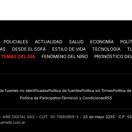
POLICIALES
ACTUALIDAD
SALUD
ECONOMÍA
POLÍ
AS
DESDE EL SOFÁ
ESTILO DE VIDA
TECNOLOGÍA
T
TEMAS DEL DÍA
FENÓMENO DEL NIÑO
PRONÓSTICO DEL
 de fuentes no identificadas
Política de fuentes
Política sin firmas
Política d
Politica de Participation
Términos y Condiciones
RSS
e ~ AIRE DIGITAL SAS ~ CUIT 30-71660869-3 ~
25 de mayo 3255 · C.P. S
antafe.com.ar