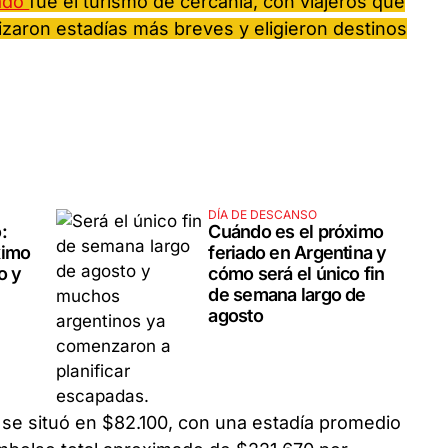
iado
fue el turismo de cercanía, con viajeros que
lizaron estadías más breves y eligieron destinos
DÍA DE DESCANSO
:
Cuándo es el próximo
ximo
feriado en Argentina y
o y
cómo será el único fin
de semana largo de
agosto
a se situó en $82.100, con una estadía promedio