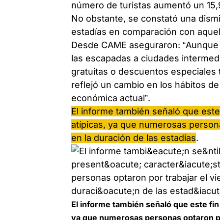
número de turistas aumentó un 15,9
No obstante, se constató una dismi
estadías en comparación con aquel
Desde CAME aseguraron: “Aunque el
las escapadas a ciudades intermedi
gratuitas o descuentos especiales
reflejó un cambio en los hábitos d
económica actual”.
El informe también señaló que este
atípicas, ya que numerosas personas
en la duración de las estadías
.
El informe también señaló que este fin
ya que numerosas personas optaron por 