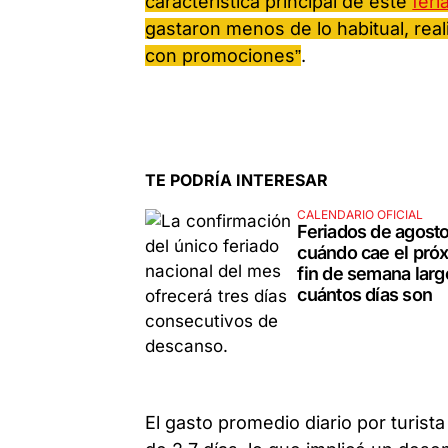
característica principal de este
fer
gastaron menos de lo habitual, rea
con promociones”
.
TE PODRÍA INTERESAR
CALENDARIO OFICIAL
Feriados de agosto
cuándo cae el pró
fin de semana larg
cuántos días son
El gasto promedio diario por turist