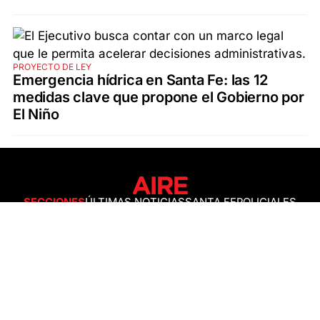
PROYECTO DE LEY
Emergencia hídrica en Santa Fe: las 12
medidas clave que propone el Gobierno por
El Niño
SECCIONES
ÚLTIMAS NOTICIAS
SANTA FE
POLICIALES
ACTUALIDAD
SALUD
ECONOMÍA
POLÍTICA
INTERNACIONALES
CIENCIA
AIRE AGRO
ESPECTÁCULOS
DEPORTES
RECETAS
DESDE EL SOFÁ
ESTILO DE VIDA
TECNOLOGÍA
TURISMO
VIRAL
ASTROLOGÍA
GAMING
NEGOCIOS Y EMPRESAS
OCIO
SOCIEDAD
TEMAS DEL DÍA
FENÓMENO DEL NIÑO
PRONÓSTICO DEL TIEMPO
SANTA FE
LEY DE TIERRAS