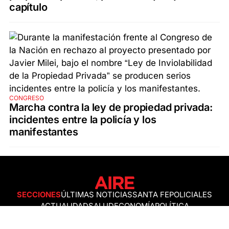
capítulo
CONGRESO
Marcha contra la ley de propiedad privada:
incidentes entre la policía y los
manifestantes
SECCIONES
ÚLTIMAS NOTICIAS
SANTA FE
POLICIALES
ACTUALIDAD
SALUD
ECONOMÍA
POLÍTICA
INTERNACIONALES
CIENCIA
AIRE AGRO
ESPECTÁCULOS
DEPORTES
RECETAS
DESDE EL SOFÁ
ESTILO DE VIDA