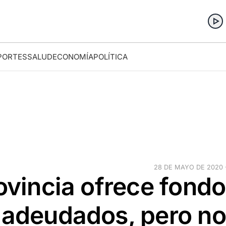
PORTES
SALUD
ECONOMÍA
POLÍTICA
28 DE MAYO DE 2020 ·
rovincia ofrece fond
s adeudados, pero no