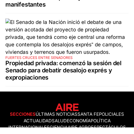
manifestantes
FUERTES CRUCES ENTRE SENADORES
Propiedad privada: comenzó la sesión del
Senado para debatir desalojo exprés y
expropiaciones
SECCIONES
ÚLTIMAS NOTICIAS
SANTA FE
POLICIALES
ACTUALIDAD
SALUD
ECONOMÍA
POLÍTICA
INTERNACIONALES
CIENCIA
AIRE AGRO
ESPECTÁCULOS
DEPORTES
RECETAS
DESDE EL SOFÁ
ESTILO DE VIDA