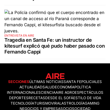
ENTREVISTA EN AIRE
Tragedia en Santa Fe: un instructor de
kitesurf explicó qué pudo haber pasado con
Fernando Cappi
SECCIONES
ÚLTIMAS NOTICIAS
SANTA FE
POLICIALES
ACTUALIDAD
SALUD
ECONOMÍA
POLÍTICA
INTERNACIONALES
CIENCIA
AIRE AGRO
ESPECTÁCULOS
DEPORTES
RECETAS
DESDE EL SOFÁ
ESTILO DE VIDA
TECNOLOGÍA
TURISMO
VIRAL
ASTROLOGÍA
GAMING
NEGOCIOS Y EMPRESAS
OCIO
SOCIEDAD