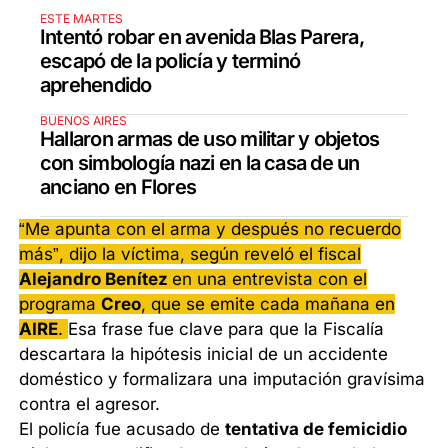
ESTE MARTES
Intentó robar en avenida Blas Parera,
escapó de la policía y terminó
aprehendido
BUENOS AIRES
Hallaron armas de uso militar y objetos
con simbología nazi en la casa de un
anciano en Flores
“Me apunta con el arma y después no recuerdo
más”, dijo la víctima, según reveló el fiscal
Alejandro Benítez
en una entrevista con el
programa
Creo
, que se emite cada mañana en
AIRE
.
Esa frase fue clave para que la Fiscalía
descartara la hipótesis inicial de un accidente
doméstico y formalizara una imputación gravísima
contra el agresor.
El policía fue acusado de
tentativa de femicidio