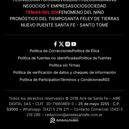
NEGOCIOS Y EMPRESAS
OCIO
SOCIEDAD
TEMAS DEL DÍA
FENÓMENO DEL NIÑO
PRONÓSTICO DEL TIEMPO
SANTA FE
LEY DE TIERRAS
NUEVO PUENTE SANTA FE - SANTO TOMÉ
Política de Correcciones
Politica de Ética
Política de fuentes no identificadas
Política de fuentes
Política sin firmas
Política de verificación de datos y chequeo de información
Politica de Participation
Términos y Condiciones
RSS
Todos los derechos reservados © 2018 Aire de Santa Fe ~ AIRE
DIGITAL SAS ~ CUIT 30-71660869-3 ~
25 de mayo 3255 · C.P.
S3000 ~
Whatsapp:
(342) 5 219 271
~ Contacto Comercial:
(342) 5
219 286
~
redaccion@airedesantafe.com.ar