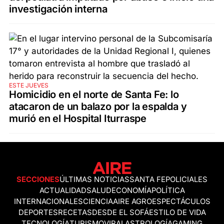
investigación interna
ESTE JUEVES
Homicidio en el norte de Santa Fe: lo
atacaron de un balazo por la espalda y
murió en el Hospital Iturraspe
SECCIONES
ÚLTIMAS NOTICIAS
SANTA FE
POLICIALES
ACTUALIDAD
SALUD
ECONOMÍA
POLÍTICA
INTERNACIONALES
CIENCIA
AIRE AGRO
ESPECTÁCULOS
DEPORTES
RECETAS
DESDE EL SOFÁ
ESTILO DE VIDA
TECNOLOGÍA
TURISMO
VIRAL
ASTROLOGÍA
GAMING