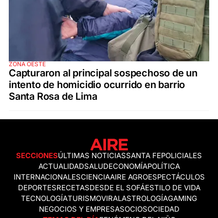
ZONA OESTE
Capturaron al principal sospechoso de un
intento de homicidio ocurrido en barrio
Santa Rosa de Lima
SECCIONES
ÚLTIMAS NOTICIAS
SANTA FE
POLICIALES
ACTUALIDAD
SALUD
ECONOMÍA
POLÍTICA
INTERNACIONALES
CIENCIA
AIRE AGRO
ESPECTÁCULOS
DEPORTES
RECETAS
DESDE EL SOFÁ
ESTILO DE VIDA
TECNOLOGÍA
TURISMO
VIRAL
ASTROLOGÍA
GAMING
NEGOCIOS Y EMPRESAS
OCIO
SOCIEDAD