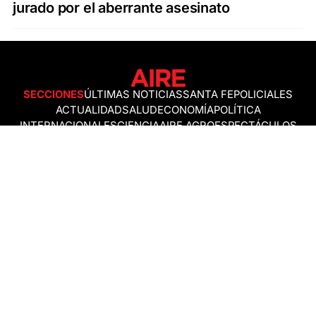
jurado por el aberrante asesinato
SECCIONES
ÚLTIMAS NOTICIAS
SANTA FE
POLICIALES
ACTUALIDAD
SALUD
ECONOMÍA
POLÍTICA
INTERNACIONALES
CIENCIA
AIRE AGRO
ESPECTÁCULOS
DEPORTES
RECETAS
DESDE EL SOFÁ
ESTILO DE VIDA
TECNOLOGÍA
TURISMO
VIRAL
ASTROLOGÍA
GAMING
NEGOCIOS Y EMPRESAS
OCIO
SOCIEDAD
TEMAS DEL DÍA
FENÓMENO DEL NIÑO
PRONÓSTICO DEL TIEMPO
SANTA FE
LEY DE TIERRAS
NUEVO PUENTE SANTA FE - SANTO TOMÉ
Política de Correcciones
Politica de Ética
Política de fuentes no identificadas
Política de fuentes