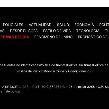
POLICIALES
ACTUALIDAD
SALUD
ECONOMÍA
POLÍ
AS
DESDE EL SOFÁ
ESTILO DE VIDA
TECNOLOGÍA
T
TEMAS DEL DÍA
FENÓMENO DEL NIÑO
PRONÓSTICO DEL
 de fuentes no identificadas
Política de fuentes
Política sin firmas
Política d
Politica de Participation
Términos y Condiciones
RSS
e ~ AIRE DIGITAL SAS ~ CUIT 30-71660869-3 ~
25 de mayo 3255 · C.P. S
antafe.com.ar