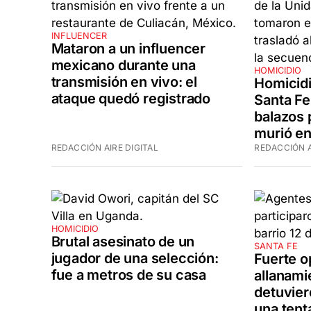
INFLUENCER
Mataron a un influencer
mexicano durante una
HOMICIDIO
transmisión en vivo: el
Homicidi
ataque quedó registrado
Santa Fe
balazos 
murió en
REDACCIÓN AIRE DIGITAL
REDACCIÓN A
HOMICIDIO
Brutal asesinato de un
SANTA FE
jugador de una selección:
Fuerte o
fue a metros de su casa
allanami
detuvier
una tent