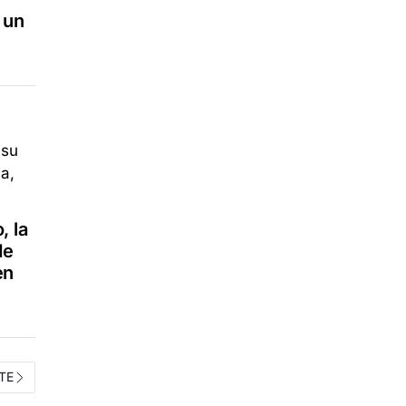
 un
, la
de
en
TE