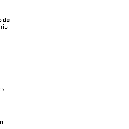
o de
rio
en