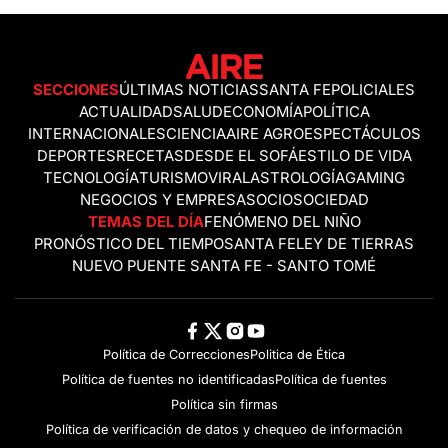
SECCIONES
ÚLTIMAS NOTICIAS
SANTA FE
POLICIALES
ACTUALIDAD
SALUD
ECONOMÍA
POLÍTICA
INTERNACIONALES
CIENCIA
AIRE AGRO
ESPECTÁCULOS
DEPORTES
RECETAS
DESDE EL SOFÁ
ESTILO DE VIDA
TECNOLOGÍA
TURISMO
VIRAL
ASTROLOGÍA
GAMING
NEGOCIOS Y EMPRESAS
OCIO
SOCIEDAD
TEMAS DEL DÍA
FENÓMENO DEL NIÑO
PRONÓSTICO DEL TIEMPO
SANTA FE
LEY DE TIERRAS
NUEVO PUENTE SANTA FE - SANTO TOMÉ
Política de Correcciones
Politica de Ética
Política de fuentes no identificadas
Política de fuentes
Política sin firmas
Política de verificación de datos y chequeo de información