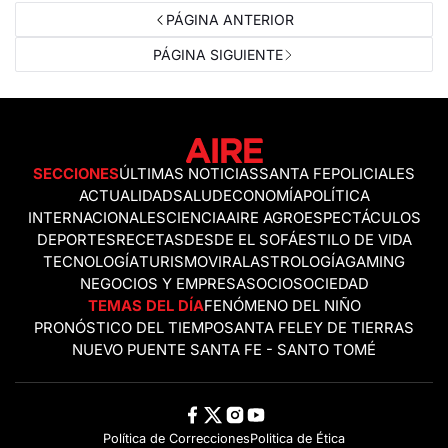
PÁGINA ANTERIOR
PÁGINA SIGUIENTE
SECCIONES
ÚLTIMAS NOTICIAS
SANTA FE
POLICIALES
ACTUALIDAD
SALUD
ECONOMÍA
POLÍTICA
INTERNACIONALES
CIENCIA
AIRE AGRO
ESPECTÁCULOS
DEPORTES
RECETAS
DESDE EL SOFÁ
ESTILO DE VIDA
TECNOLOGÍA
TURISMO
VIRAL
ASTROLOGÍA
GAMING
NEGOCIOS Y EMPRESAS
OCIO
SOCIEDAD
TEMAS DEL DÍA
FENÓMENO DEL NIÑO
PRONÓSTICO DEL TIEMPO
SANTA FE
LEY DE TIERRAS
NUEVO PUENTE SANTA FE - SANTO TOMÉ
Política de Correcciones
Politica de Ética