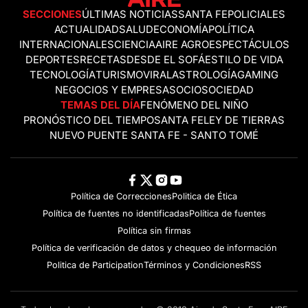
SECCIONES
ÚLTIMAS NOTICIAS
SANTA FE
POLICIALES
ACTUALIDAD
SALUD
ECONOMÍA
POLÍTICA
INTERNACIONALES
CIENCIA
AIRE AGRO
ESPECTÁCULOS
DEPORTES
RECETAS
DESDE EL SOFÁ
ESTILO DE VIDA
TECNOLOGÍA
TURISMO
VIRAL
ASTROLOGÍA
GAMING
NEGOCIOS Y EMPRESAS
OCIO
SOCIEDAD
TEMAS DEL DÍA
FENÓMENO DEL NIÑO
PRONÓSTICO DEL TIEMPO
SANTA FE
LEY DE TIERRAS
NUEVO PUENTE SANTA FE - SANTO TOMÉ
Política de Correcciones
Politica de Ética
Política de fuentes no identificadas
Política de fuentes
Política sin firmas
Política de verificación de datos y chequeo de información
Politica de Participation
Términos y Condiciones
RSS