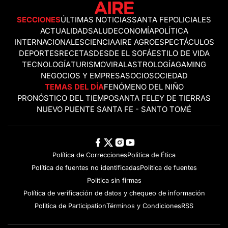
SECCIONES
ÚLTIMAS NOTICIAS
SANTA FE
POLICIALES
ACTUALIDAD
SALUD
ECONOMÍA
POLÍTICA
INTERNACIONALES
CIENCIA
AIRE AGRO
ESPECTÁCULOS
DEPORTES
RECETAS
DESDE EL SOFÁ
ESTILO DE VIDA
TECNOLOGÍA
TURISMO
VIRAL
ASTROLOGÍA
GAMING
NEGOCIOS Y EMPRESAS
OCIO
SOCIEDAD
TEMAS DEL DÍA
FENÓMENO DEL NIÑO
PRONÓSTICO DEL TIEMPO
SANTA FE
LEY DE TIERRAS
NUEVO PUENTE SANTA FE - SANTO TOMÉ
Política de Correcciones
Politica de Ética
Política de fuentes no identificadas
Política de fuentes
Política sin firmas
Política de verificación de datos y chequeo de información
Politica de Participation
Términos y Condiciones
RSS