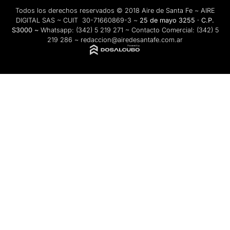
Todos los derechos reservados © 2018 Aire de Santa Fe ~ AIRE
DIGITAL SAS ~ CUIT 30-71660869-3 ~
25 de mayo 3255 · C.P.
S3000 ~
Whatsapp:
(342) 5 219 271
~ Contacto Comercial:
(342) 5
219 286
~
redaccion@airedesantafe.com.ar