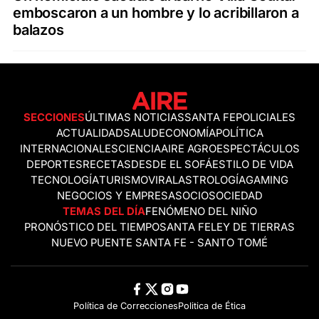
emboscaron a un hombre y lo acribillaron a
balazos
SECCIONES
ÚLTIMAS NOTICIAS
SANTA FE
POLICIALES
ACTUALIDAD
SALUD
ECONOMÍA
POLÍTICA
INTERNACIONALES
CIENCIA
AIRE AGRO
ESPECTÁCULOS
DEPORTES
RECETAS
DESDE EL SOFÁ
ESTILO DE VIDA
TECNOLOGÍA
TURISMO
VIRAL
ASTROLOGÍA
GAMING
NEGOCIOS Y EMPRESAS
OCIO
SOCIEDAD
TEMAS DEL DÍA
FENÓMENO DEL NIÑO
PRONÓSTICO DEL TIEMPO
SANTA FE
LEY DE TIERRAS
NUEVO PUENTE SANTA FE - SANTO TOMÉ
Política de Correcciones
Politica de Ética