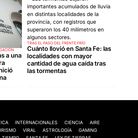
TRAS EL PASO DEL FRENTE FRÍO
Cuánto llovió en Santa Fe: las
IGACIÓN
as a una
localidades con mayor
ra
cantidad de agua caída tras
nició
las tormentas
rna
TICA
INTERNACIONALES
CIENCIA
AIRE
URISMO
VIRAL
ASTROLOGÍA
GAMING