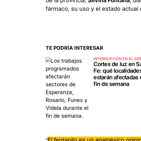
de la provincia,
Silvina Fontana
, di
fármaco, su uso y el estado actual 
TE PODRÍA INTERESAR
INTERRUPCIÓN EN EL SER
Cortes de luz en S
Fe: qué localidade
estarán afectadas 
fin de semana
“
El fentanilo es un analgésico opioid