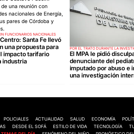
ON FUNCIONARIOS NACIONALES
Centro: Santa Fe llevó
n una propuesta para
POR EL TRATO DURANTE LA INVEST
El MPA le pidió disculp
el impacto tarifario
denunciante del pediat
a industria
imputado por abuso e i
una investigación inte
POLICIALES
ACTUALIDAD
SALUD
ECONOMÍA
POLÍ
AS
DESDE EL SOFÁ
ESTILO DE VIDA
TECNOLOGÍA
T