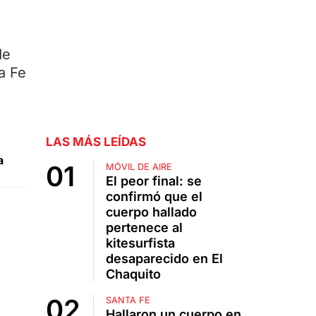
de
a Fe
LAS MÁS LEÍDAS
a
MÓVIL DE AIRE
El peor final: se
confirmó que el
cuerpo hallado
pertenece al
kitesurfista
desaparecido en El
Chaquito
SANTA FE
Hallaron un cuerpo en