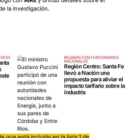
alogó con
AIRE
y brindó detalles sobre el
de la investigación.
VICIO
REUNIÓN CON FUNCIONARIOS
NACIONALES
anta
Región Centro: Santa Fe
s
llevó a Nación una
este
propuesta para aliviar el
impacto tarifario sobre la
industria
e que está incluido en la lista 1 de