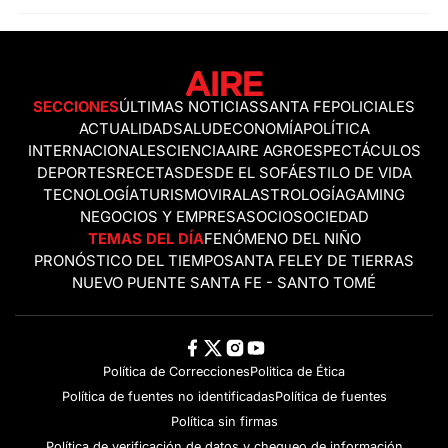
SECCIONES
ÚLTIMAS NOTICIAS
SANTA FE
POLICIALES
ACTUALIDAD
SALUD
ECONOMÍA
POLÍTICA
INTERNACIONALES
CIENCIA
AIRE AGRO
ESPECTÁCULOS
DEPORTES
RECETAS
DESDE EL SOFÁ
ESTILO DE VIDA
TECNOLOGÍA
TURISMO
VIRAL
ASTROLOGÍA
GAMING
NEGOCIOS Y EMPRESAS
OCIO
SOCIEDAD
TEMAS DEL DÍA
FENÓMENO DEL NIÑO
PRONÓSTICO DEL TIEMPO
SANTA FE
LEY DE TIERRAS
NUEVO PUENTE SANTA FE - SANTO TOMÉ
Política de Correcciones
Politica de Ética
Política de fuentes no identificadas
Política de fuentes
Política sin firmas
Política de verificación de datos y chequeo de información