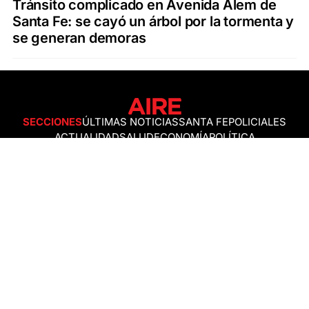
Tránsito complicado en Avenida Alem de
Santa Fe: se cayó un árbol por la tormenta y
se generan demoras
SECCIONES
ÚLTIMAS NOTICIAS
SANTA FE
POLICIALES
ACTUALIDAD
SALUD
ECONOMÍA
POLÍTICA
INTERNACIONALES
CIENCIA
AIRE AGRO
ESPECTÁCULOS
DEPORTES
RECETAS
DESDE EL SOFÁ
ESTILO DE VIDA
TECNOLOGÍA
TURISMO
VIRAL
ASTROLOGÍA
GAMING
NEGOCIOS Y EMPRESAS
OCIO
SOCIEDAD
TEMAS DEL DÍA
FENÓMENO DEL NIÑO
PRONÓSTICO DEL TIEMPO
SANTA FE
LEY DE TIERRAS
NUEVO PUENTE SANTA FE - SANTO TOMÉ
Política de Correcciones
Politica de Ética