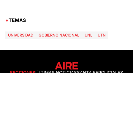
TEMAS
UNIVERSIDAD
GOBIERNO NACIONAL
UNL
UTN
SECCIONES
ÚLTIMAS NOTICIAS
SANTA FE
POLICIALES
ACTUALIDAD
SALUD
ECONOMÍA
POLÍTICA
INTERNACIONALES
CIENCIA
AIRE AGRO
ESPECTÁCULOS
DEPORTES
RECETAS
DESDE EL SOFÁ
ESTILO DE VIDA
TECNOLOGÍA
TURISMO
VIRAL
ASTROLOGÍA
GAMING
NEGOCIOS Y EMPRESAS
OCIO
SOCIEDAD
TEMAS DEL DÍA
FENÓMENO DEL NIÑO
PRONÓSTICO DEL TIEMPO
SANTA FE
LEY DE TIERRAS
NUEVO PUENTE SANTA FE - SANTO TOMÉ