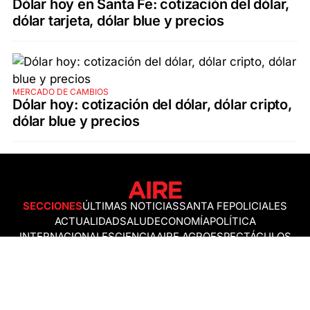
Dólar hoy en Santa Fe: cotización del dólar,
dólar tarjeta, dólar blue y precios
MERCADO DE CAMBIOS
Dólar hoy: cotización del dólar, dólar cripto,
dólar blue y precios
SECCIONES
ÚLTIMAS NOTICIAS
SANTA FE
POLICIALES
ACTUALIDAD
SALUD
ECONOMÍA
POLÍTICA
INTERNACIONALES
CIENCIA
AIRE AGRO
ESPECTÁCULOS
DEPORTES
RECETAS
DESDE EL SOFÁ
ESTILO DE VIDA
TECNOLOGÍA
TURISMO
VIRAL
ASTROLOGÍA
GAMING
NEGOCIOS Y EMPRESAS
OCIO
SOCIEDAD
TEMAS DEL DÍA
FENÓMENO DEL NIÑO