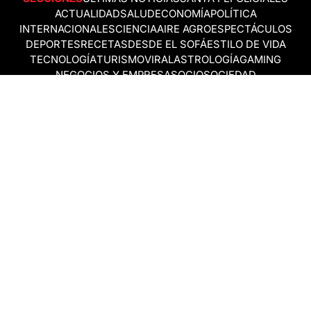
ACTUALIDAD
SALUD
ECONOMÍA
POLÍTICA
INTERNACIONALES
CIENCIA
AIRE AGRO
ESPECTÁCULOS
DEPORTES
RECETAS
DESDE EL SOFÁ
ESTILO DE VIDA
TECNOLOGÍA
TURISMO
VIRAL
ASTROLOGÍA
GAMING
NEGOCIOS Y EMPRESAS
OCIO
SOCIEDAD
TEMAS DEL DÍA
FENÓMENO DEL NIÑO
PRONÓSTICO DEL TIEMPO
SANTA FE
LEY DE TIERRAS
NUEVO PUENTE SANTA FE - SANTO TOMÉ
Política de Correcciones
Politica de Ética
Política de fuentes no identificadas
Política de fuentes
Política sin firmas
Política de verificación de datos y chequeo de información
Politica de Participation
Términos y Condiciones
RSS
Todos los derechos reservados © 2018 Aire de Santa Fe ~ AIRE
DIGITAL SAS ~ CUIT 30-71660869-3 ~
25 de mayo 3255 · C.P.