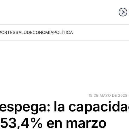
PORTES
SALUD
ECONOMÍA
POLÍTICA
15 DE MAYO DE 2025 ·
despega: la capacid
a 53,4% en marzo