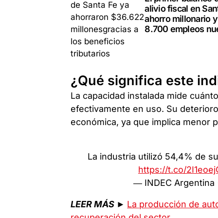
alivio fiscal en San
ahorro millonario y
8.700 empleos nu
¿Qué significa este in
La capacidad instalada mide cuánto 
efectivamente en uso. Su deterioro
económica, ya que implica menor p
La industria utilizó 54,4% de 
https://t.co/2I1eoe
— INDEC Argentina
LEER MÁS
►
La producción de auto
recuperación del sector