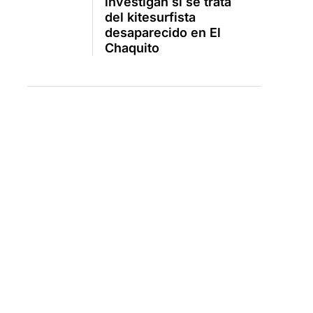
investigan si se trata
del kitesurfista
desaparecido en El
Chaquito