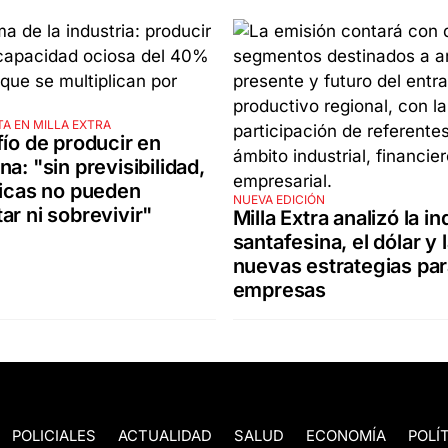
A EN MILLA EXTRA
fío de producir en
na: "sin previsibilidad,
ricas no pueden
NUEVA EDICIÓN
ar ni sobrevivir"
Milla Extra analizó la in
santafesina, el dólar y 
nuevas estrategias pa
empresas
POLICIALES
ACTUALIDAD
SALUD
ECONOMÍA
POLÍ