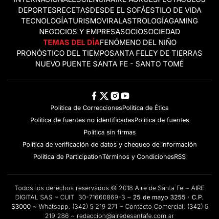
DEPORTES
RECETAS
DESDE EL SOFÁ
ESTILO DE VIDA
TECNOLOGÍA
TURISMO
VIRAL
ASTROLOGÍA
GAMING
NEGOCIOS Y EMPRESAS
OCIO
SOCIEDAD
TEMAS DEL DÍA
FENÓMENO DEL NIÑO
PRONÓSTICO DEL TIEMPO
SANTA FE
LEY DE TIERRAS
NUEVO PUENTE SANTA FE - SANTO TOMÉ
Política de Correcciones
Politica de Ética
Política de fuentes no identificadas
Política de fuentes
Política sin firmas
Política de verificación de datos y chequeo de información
Politica de Participation
Términos y Condiciones
RSS
Todos los derechos reservados © 2018 Aire de Santa Fe ~ AIRE
DIGITAL SAS ~ CUIT 30-71660869-3 ~
25 de mayo 3255 · C.P.
S3000 ~
Whatsapp:
(342) 5 219 271
~ Contacto Comercial:
(342) 5
219 286
~
redaccion@airedesantafe.com.ar