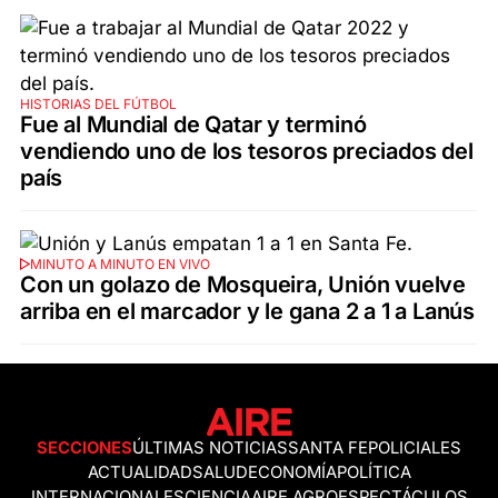
HISTORIAS DEL FÚTBOL
Fue al Mundial de Qatar y terminó
vendiendo uno de los tesoros preciados del
país
MINUTO A MINUTO EN VIVO
Con un golazo de Mosqueira, Unión vuelve
arriba en el marcador y le gana 2 a 1 a Lanús
SECCIONES
ÚLTIMAS NOTICIAS
SANTA FE
POLICIALES
ACTUALIDAD
SALUD
ECONOMÍA
POLÍTICA
INTERNACIONALES
CIENCIA
AIRE AGRO
ESPECTÁCULOS