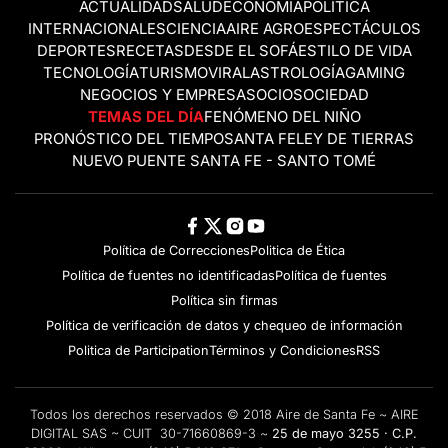
ACTUALIDAD
SALUD
ECONOMÍA
POLÍTICA
INTERNACIONALES
CIENCIA
AIRE AGRO
ESPECTÁCULOS
DEPORTES
RECETAS
DESDE EL SOFÁ
ESTILO DE VIDA
TECNOLOGÍA
TURISMO
VIRAL
ASTROLOGÍA
GAMING
NEGOCIOS Y EMPRESAS
OCIO
SOCIEDAD
TEMAS DEL DÍA
FENÓMENO DEL NIÑO
PRONÓSTICO DEL TIEMPO
SANTA FE
LEY DE TIERRAS
NUEVO PUENTE SANTA FE - SANTO TOMÉ
Política de Correcciones
Politica de Ética
Política de fuentes no identificadas
Política de fuentes
Política sin firmas
Política de verificación de datos y chequeo de información
Politica de Participation
Términos y Condiciones
RSS
Todos los derechos reservados © 2018 Aire de Santa Fe ~ AIRE
DIGITAL SAS ~ CUIT 30-71660869-3 ~
25 de mayo 3255 · C.P.