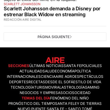
SCARLETT JOHANSSON
Scarlett Johansson demanda a Disney por
estrenar Black Widow en streaming
REDACCIÓN AIRE DIGITAL
PÁGINA SIGUIENTE
SECCIONES
ÚLTIMAS NOTICIAS
SANTA FE
POLICIALES
ACTUALIDAD
SALUD
ECONOMÍA
POLÍTICA
INTERNACIONALES
CIENCIA
AIRE AGRO
ESPECTÁCULOS
DEPORTES
RECETAS
DESDE EL SOFÁ
ESTILO DE VIDA
TECNOLOGÍA
TURISMO
VIRAL
ASTROLOGÍA
GAMING
NEGOCIOS Y EMPRESAS
OCIO
SOCIEDAD
TEMAS DEL DÍA
FENÓMENO DEL NIÑO
PRONÓSTICO DEL TIEMPO
SANTA FE
LEY DE TIERRAS
NUEVO PUENTE SANTA FE - SANTO TOMÉ