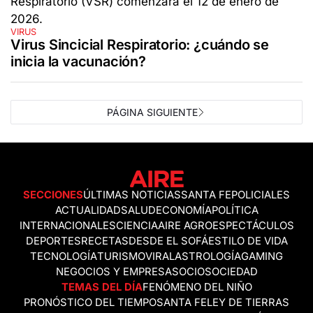
VIRUS
Virus Sincicial Respiratorio: ¿cuándo se
inicia la vacunación?
PÁGINA SIGUIENTE
SECCIONES
ÚLTIMAS NOTICIAS
SANTA FE
POLICIALES
ACTUALIDAD
SALUD
ECONOMÍA
POLÍTICA
INTERNACIONALES
CIENCIA
AIRE AGRO
ESPECTÁCULOS
DEPORTES
RECETAS
DESDE EL SOFÁ
ESTILO DE VIDA
TECNOLOGÍA
TURISMO
VIRAL
ASTROLOGÍA
GAMING
NEGOCIOS Y EMPRESAS
OCIO
SOCIEDAD
TEMAS DEL DÍA
FENÓMENO DEL NIÑO
PRONÓSTICO DEL TIEMPO
SANTA FE
LEY DE TIERRAS