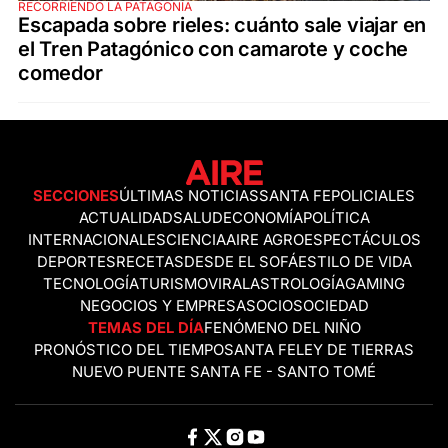
RECORRIENDO LA PATAGONIA
Escapada sobre rieles: cuánto sale viajar en
el Tren Patagónico con camarote y coche
comedor
SECCIONES
ÚLTIMAS NOTICIAS
SANTA FE
POLICIALES
ACTUALIDAD
SALUD
ECONOMÍA
POLÍTICA
INTERNACIONALES
CIENCIA
AIRE AGRO
ESPECTÁCULOS
DEPORTES
RECETAS
DESDE EL SOFÁ
ESTILO DE VIDA
TECNOLOGÍA
TURISMO
VIRAL
ASTROLOGÍA
GAMING
NEGOCIOS Y EMPRESAS
OCIO
SOCIEDAD
TEMAS DEL DÍA
FENÓMENO DEL NIÑO
PRONÓSTICO DEL TIEMPO
SANTA FE
LEY DE TIERRAS
NUEVO PUENTE SANTA FE - SANTO TOMÉ