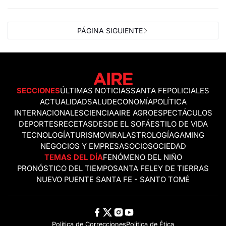
PÁGINA SIGUIENTE
SECCIONES
ÚLTIMAS NOTICIAS
SANTA FE
POLICIALES
ACTUALIDAD
SALUD
ECONOMÍA
POLÍTICA
INTERNACIONALES
CIENCIA
AIRE AGRO
ESPECTÁCULOS
DEPORTES
RECETAS
DESDE EL SOFÁ
ESTILO DE VIDA
TECNOLOGÍA
TURISMO
VIRAL
ASTROLOGÍA
GAMING
NEGOCIOS Y EMPRESAS
OCIO
SOCIEDAD
TEMAS DEL DÍA
FENÓMENO DEL NIÑO
PRONÓSTICO DEL TIEMPO
SANTA FE
LEY DE TIERRAS
NUEVO PUENTE SANTA FE - SANTO TOMÉ
Política de Correcciones
Politica de Ética