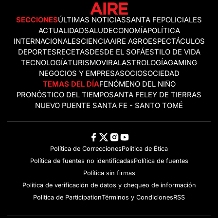
SECCIONES
ÚLTIMAS NOTICIAS
SANTA FE
POLICIALES
ACTUALIDAD
SALUD
ECONOMÍA
POLÍTICA
INTERNACIONALES
CIENCIA
AIRE AGRO
ESPECTÁCULOS
DEPORTES
RECETAS
DESDE EL SOFÁ
ESTILO DE VIDA
TECNOLOGÍA
TURISMO
VIRAL
ASTROLOGÍA
GAMING
NEGOCIOS Y EMPRESAS
OCIO
SOCIEDAD
TEMAS DEL DÍA
FENÓMENO DEL NIÑO
PRONÓSTICO DEL TIEMPO
SANTA FE
LEY DE TIERRAS
NUEVO PUENTE SANTA FE - SANTO TOMÉ
Política de Correcciones
Politica de Ética
Política de fuentes no identificadas
Política de fuentes
Política sin firmas
Política de verificación de datos y chequeo de información
Politica de Participation
Términos y Condiciones
RSS