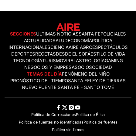
SECCIONES
ÚLTIMAS NOTICIAS
SANTA FE
POLICIALES
ACTUALIDAD
SALUD
ECONOMÍA
POLÍTICA
INTERNACIONALES
CIENCIA
AIRE AGRO
ESPECTÁCULOS
DEPORTES
RECETAS
DESDE EL SOFÁ
ESTILO DE VIDA
TECNOLOGÍA
TURISMO
VIRAL
ASTROLOGÍA
GAMING
NEGOCIOS Y EMPRESAS
OCIO
SOCIEDAD
TEMAS DEL DÍA
FENÓMENO DEL NIÑO
PRONÓSTICO DEL TIEMPO
SANTA FE
LEY DE TIERRAS
NUEVO PUENTE SANTA FE - SANTO TOMÉ
Política de Correcciones
Politica de Ética
Política de fuentes no identificadas
Política de fuentes
Política sin firmas