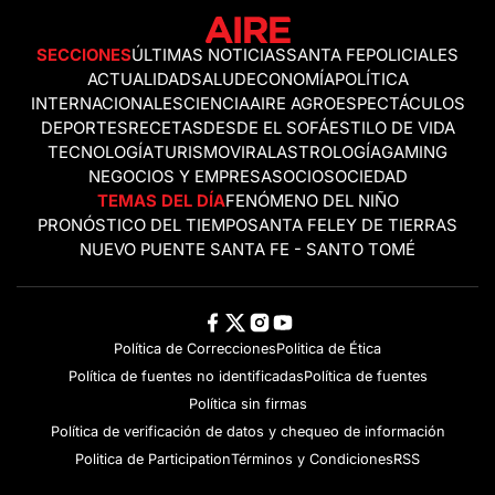
SECCIONES
ÚLTIMAS NOTICIAS
SANTA FE
POLICIALES
ACTUALIDAD
SALUD
ECONOMÍA
POLÍTICA
INTERNACIONALES
CIENCIA
AIRE AGRO
ESPECTÁCULOS
DEPORTES
RECETAS
DESDE EL SOFÁ
ESTILO DE VIDA
TECNOLOGÍA
TURISMO
VIRAL
ASTROLOGÍA
GAMING
NEGOCIOS Y EMPRESAS
OCIO
SOCIEDAD
TEMAS DEL DÍA
FENÓMENO DEL NIÑO
PRONÓSTICO DEL TIEMPO
SANTA FE
LEY DE TIERRAS
NUEVO PUENTE SANTA FE - SANTO TOMÉ
Política de Correcciones
Politica de Ética
Política de fuentes no identificadas
Política de fuentes
Política sin firmas
Política de verificación de datos y chequeo de información
Politica de Participation
Términos y Condiciones
RSS