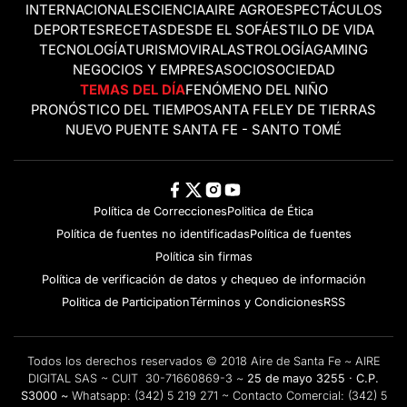
INTERNACIONALES
CIENCIA
AIRE AGRO
ESPECTÁCULOS
DEPORTES
RECETAS
DESDE EL SOFÁ
ESTILO DE VIDA
TECNOLOGÍA
TURISMO
VIRAL
ASTROLOGÍA
GAMING
NEGOCIOS Y EMPRESAS
OCIO
SOCIEDAD
TEMAS DEL DÍA
FENÓMENO DEL NIÑO
PRONÓSTICO DEL TIEMPO
SANTA FE
LEY DE TIERRAS
NUEVO PUENTE SANTA FE - SANTO TOMÉ
Política de Correcciones
Politica de Ética
Política de fuentes no identificadas
Política de fuentes
Política sin firmas
Política de verificación de datos y chequeo de información
Politica de Participation
Términos y Condiciones
RSS
Todos los derechos reservados © 2018 Aire de Santa Fe ~ AIRE
DIGITAL SAS ~ CUIT 30-71660869-3 ~
25 de mayo 3255 · C.P.
S3000 ~
Whatsapp:
(342) 5 219 271
~ Contacto Comercial:
(342) 5