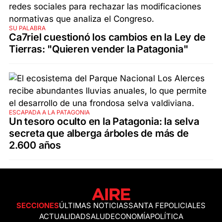
SU PALABRA
Ca7riel cuestionó los cambios en la Ley de
Tierras: "Quieren vender la Patagonia"
ESCAPADA A LA PATAGONIA
Un tesoro oculto en la Patagonia: la selva
secreta que alberga árboles de más de
2.600 años
SECCIONES
ÚLTIMAS NOTICIAS
SANTA FE
POLICIALES
ACTUALIDAD
SALUD
ECONOMÍA
POLÍTICA