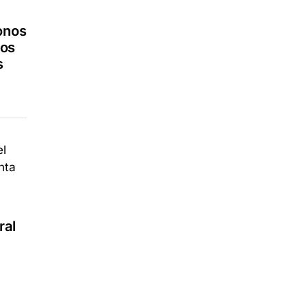
bonos
ios
s
l
ral