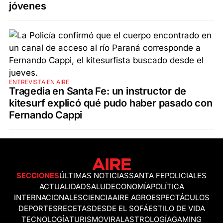
jóvenes
ENTREVISTA EN AIRE
Tragedia en Santa Fe: un instructor de
kitesurf explicó qué pudo haber pasado con
Fernando Cappi
SECCIONES
ÚLTIMAS NOTICIAS
SANTA FE
POLICIALES
ACTUALIDAD
SALUD
ECONOMÍA
POLÍTICA
INTERNACIONALES
CIENCIA
AIRE AGRO
ESPECTÁCULOS
DEPORTES
RECETAS
DESDE EL SOFÁ
ESTILO DE VIDA
TECNOLOGÍA
TURISMO
VIRAL
ASTROLOGÍA
GAMING