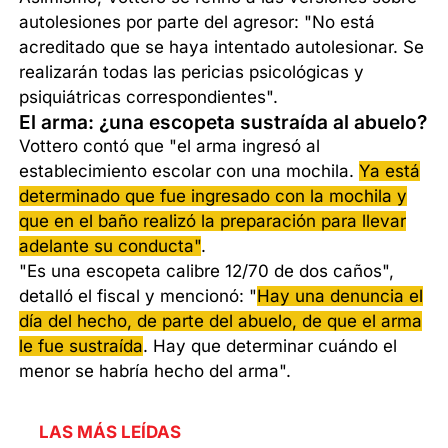
autolesiones por parte del agresor: "No está
acreditado que se haya intentado autolesionar. Se
realizarán todas las pericias psicológicas y
psiquiátricas correspondientes".
El arma: ¿una escopeta sustraída al abuelo?
Vottero contó que "el arma ingresó al
establecimiento escolar con una mochila.
Ya está
determinado que fue ingresado con la mochila y
que en el baño realizó la preparación para llevar
adelante su conducta"
.
"Es una escopeta calibre 12/70 de dos caños",
detalló el fiscal y mencionó: "
Hay una denuncia el
día del hecho, de parte del abuelo, de que el arma
le fue sustraída
. Hay que determinar cuándo el
menor se habría hecho del arma".
LAS MÁS LEÍDAS