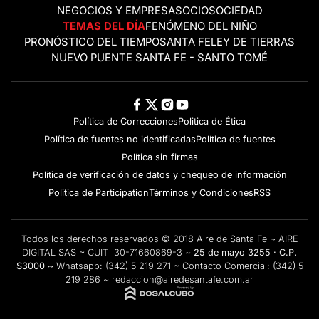
NEGOCIOS Y EMPRESAS
OCIO
SOCIEDAD
TEMAS DEL DÍA
FENÓMENO DEL NIÑO
PRONÓSTICO DEL TIEMPO
SANTA FE
LEY DE TIERRAS
NUEVO PUENTE SANTA FE - SANTO TOMÉ
Política de Correcciones
Politica de Ética
Política de fuentes no identificadas
Política de fuentes
Política sin firmas
Política de verificación de datos y chequeo de información
Politica de Participation
Términos y Condiciones
RSS
Todos los derechos reservados © 2018 Aire de Santa Fe ~ AIRE
DIGITAL SAS ~ CUIT 30-71660869-3 ~
25 de mayo 3255 · C.P.
S3000 ~
Whatsapp:
(342) 5 219 271
~ Contacto Comercial:
(342) 5
219 286
~
redaccion@airedesantafe.com.ar