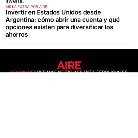
MILLA EXTRA POR AIRE
Invertir en Estados Unidos desde
Argentina: cómo abrir una cuenta y qué
opciones existen para diversificar los
ahorros
SECCIONES
ÚLTIMAS NOTICIAS
SANTA FE
POLICIALES
ACTUALIDAD
SALUD
ECONOMÍA
POLÍTICA
INTERNACIONALES
CIENCIA
AIRE AGRO
ESPECTÁCULOS
DEPORTES
RECETAS
DESDE EL SOFÁ
ESTILO DE VIDA
TECNOLOGÍA
TURISMO
VIRAL
ASTROLOGÍA
GAMING
NEGOCIOS Y EMPRESAS
OCIO
SOCIEDAD
TEMAS DEL DÍA
FENÓMENO DEL NIÑO
PRONÓSTICO DEL TIEMPO
SANTA FE
LEY DE TIERRAS
NUEVO PUENTE SANTA FE - SANTO TOMÉ