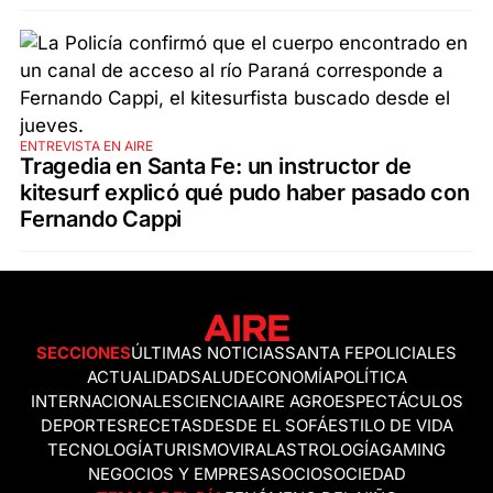
ENTREVISTA EN AIRE
Tragedia en Santa Fe: un instructor de
kitesurf explicó qué pudo haber pasado con
Fernando Cappi
SECCIONES
ÚLTIMAS NOTICIAS
SANTA FE
POLICIALES
ACTUALIDAD
SALUD
ECONOMÍA
POLÍTICA
INTERNACIONALES
CIENCIA
AIRE AGRO
ESPECTÁCULOS
DEPORTES
RECETAS
DESDE EL SOFÁ
ESTILO DE VIDA
TECNOLOGÍA
TURISMO
VIRAL
ASTROLOGÍA
GAMING
NEGOCIOS Y EMPRESAS
OCIO
SOCIEDAD