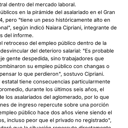
ral dentro del mercado laboral.
úblicos en la pirámide del asalariado en el Gran
, pero "tiene un peso históricamente alto en
al", según indicó Naiara Cipriani, integrante de
s del informe.
el retroceso del empleo público dentro de la
esvincular del deterioro salarial: "Es probable
eje gente despedida, sino trabajadores que
combinaron su empleo público con changas o
pensar lo que perdieron", sostuvo Cipriani.
r estatal tiene consecuencias particularmente
promedio, durante los últimos seis años, el
 los asalariados del aglomerado, por lo que
ones de ingreso repercute sobre una porción
El empleo público hace dos años viene siendo el
s, incluso peor que el privado no registrado",
sideró que la situación repercute directamente