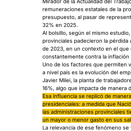
Mirador de la Actualidad del Trabaj
remuneraciones estatales de la pro
presupuesto, al pasar de represent
32% en 2025.
Al bolsillo, según el mismo estudio,
provinciales padecieron la pérdida
de 2023, en un contexto en el que e
constantemente contra la inflación 
Uno de los factores que permiten vi
a nivel país es la evolución del em
Javier Milei, la planta de trabajado
16%, algo que impacta de manera di
Esa influencia se replicó de maner
presidenciales: a medida que Naci
las administraciones provinciales 
un mayor o menor gasto en sus sal
La relevancia de ese fenómeno se 