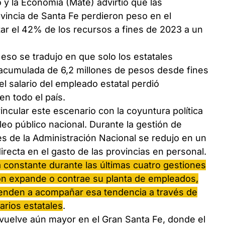
o y la Economía (Mate) advirtió que las
vincia de Santa Fe perdieron peso en el
ar el 42% de los recursos a fines de 2023 a un
 eso se tradujo en que solo los estatales
 acumulada de 6,2 millones de pesos desde fines
l salario del empleado estatal perdió
en todo el país.
ncular este escenario con la coyuntura política
pleo público nacional. Durante la gestión de
res de la Administración Nacional se redujo en un
recta en el gasto de las provincias en personal.
a constante durante las últimas cuatro gestiones
ón expande o contrae su planta de empleados,
tienden a acompañar esa tendencia a través de
arios estatales
.
vuelve aún mayor en el Gran Santa Fe, donde el