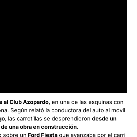
e al Club Azopardo
, en una de las esquinas con
ona. Según relató la conductora del auto al móvil
go
, las carretillas se desprendieron
desde un
 de una obra en construcción.
o sobre un
Ford Fiesta
que avanzaba por el carril