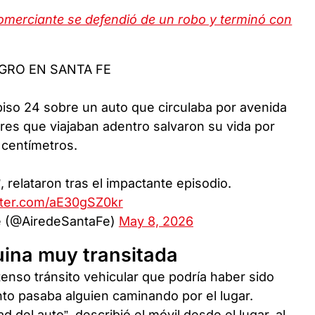
omerciante se defendió de un robo y terminó con
GRO EN SANTA FE
piso 24 sobre un auto que circulaba por avenida
res que viajaban adentro salvaron su vida por
centímetros.
 relataron tras el impactante episodio.
itter.com/aE30gSZ0kr
e (@AiredeSantaFe)
May 8, 2026
uina muy transitada
tenso tránsito vehicular que podría haber sido
o pasaba alguien caminando por el lugar.
d del auto”, describió el móvil desde el lugar, al