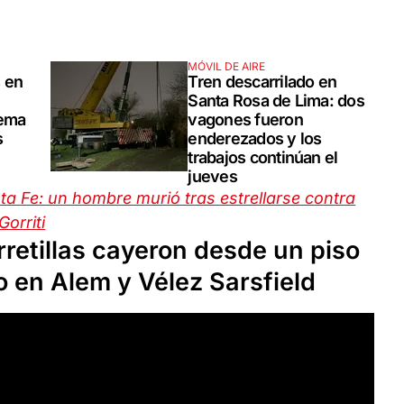
MÓVIL DE AIRE
s en
Tren descarrilado en
Santa Rosa de Lima: dos
tema
vagones fueron
s
enderezados y los
trabajos continúan el
jueves
ta Fe: un hombre murió tras estrellarse contra
orriti
rretillas cayeron desde un piso
o en Alem y Vélez Sarsfield