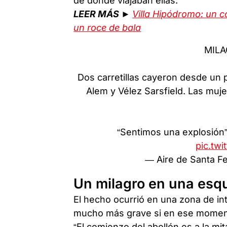
de donde viajaban ellas.
LEER MÁS ►
Villa Hipódromo: un c
un roce de bala
MILA
Dos carretillas cayeron desde un 
Alem y Vélez Sarsfield. Las muje
“Sentimos una explosión”,
pic.tw
— Aire de Santa F
Un milagro en una esq
El hecho ocurrió en una zona de in
mucho más grave si en ese moment
“El comienzo del abollón es a la mita