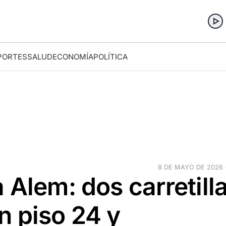
PORTES
SALUD
ECONOMÍA
POLÍTICA
8 DE MAYO DE 2026 ·
 Alem: dos carretill
n piso 24 y