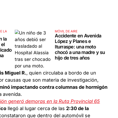
E LA
MÓVIL DE AIRE
Accidente en Avenida
n la
López y Planes e
 el
Iturraspe: una moto
licado
chocó a una madre y su
na
hijo de tres años
is Miguel R.
, quien circulaba a bordo de un
r causas que son materia de investigación,
terminó impactando contra columnas de hormigón
a avenida.
ión generó demoras en la Ruta Provincial 65
ico
llegó al lugar cerca de las
2:30 de la
s constataron que dentro del automóvil se