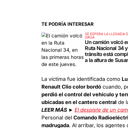
TE PODRÍA INTERESAR
SE ESPERA LA LLEGADA D
GRÚA
Un camión volcó e
Ruta Nacional 34 y
tránsito está comp
a la altura de Susa
La víctima fue identificada como
Lu
Renault Clio color bordó
cuando, po
perdió el control del vehículo y 
ubicadas en el cantero central
de l
LEER MÁS ►
El despiste de un cam
Personal del
Comando Radioeléctr
madrugada
. Al arribar, los agente