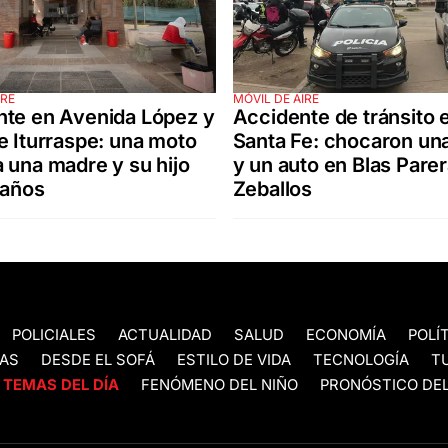
IRE
MÓVIL DE AIRE
nte en Avenida López y
Accidente de tránsito 
e Iturraspe: una moto
Santa Fe: chocaron un
 una madre y su hijo
y un auto en Blas Parer
 años
Zeballos
POLICIALES
ACTUALIDAD
SALUD
ECONOMÍA
POLÍ
AS
DESDE EL SOFÁ
ESTILO DE VIDA
TECNOLOGÍA
T
TEMAS DEL DÍA
FENÓMENO DEL NIÑO
PRONÓSTICO DEL