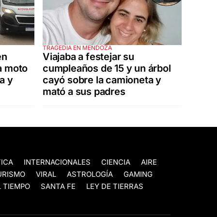
TRAGEDIA EN MENDOZA
en
Viajaba a festejar su
a moto
cumpleaños de 15 y un árbol
a y
cayó sobre la camioneta y
mató a sus padres
TICA
INTERNACIONALES
CIENCIA
AIRE
URISMO
VIRAL
ASTROLOGÍA
GAMING
 TIEMPO
SANTA FE
LEY DE TIERRAS