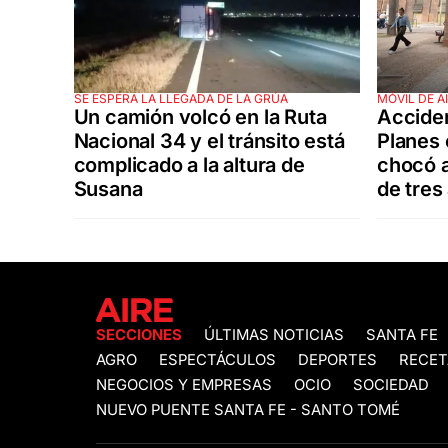
SE ESPERA LA LLEGADA DE LA GRÚA
MÓVIL DE A
Un camión volcó en la Ruta
Accide
Nacional 34 y el tránsito está
Planes 
complicado a la altura de
chocó a
Susana
de tres
SECCIONES
ÚLTIMAS NOTICIAS
SANTA FE
AGRO
ESPECTÁCULOS
DEPORTES
RECET
NEGOCIOS Y EMPRESAS
OCIO
SOCIEDAD
NUEVO PUENTE SANTA FE - SANTO TOMÉ