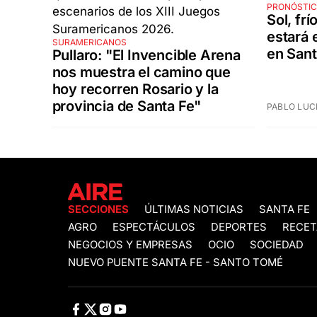
PRONÓSTI
Sol, frí
estará 
SURAMERICANOS
en Sant
Pullaro: "El Invencible Arena
nos muestra el camino que
hoy recorren Rosario y la
provincia de Santa Fe"
PABLO LUC
SECCIONES
ÚLTIMAS NOTICIAS
SANTA FE
AGRO
ESPECTÁCULOS
DEPORTES
RECET
NEGOCIOS Y EMPRESAS
OCIO
SOCIEDAD
NUEVO PUENTE SANTA FE - SANTO TOMÉ