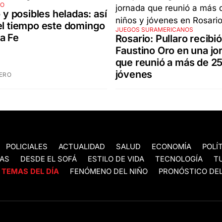
CO
o y posibles heladas: así
el tiempo este domingo
JUEGOS SURAMERICANOS
a Fe
Rosario: Pullaro recibió
Faustino Oro en una jo
que reunió a más de 2
jóvenes
ERO
POLICIALES
ACTUALIDAD
SALUD
ECONOMÍA
POLÍ
AS
DESDE EL SOFÁ
ESTILO DE VIDA
TECNOLOGÍA
T
TEMAS DEL DÍA
FENÓMENO DEL NIÑO
PRONÓSTICO DEL