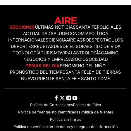
SECCIONES
ÚLTIMAS NOTICIAS
SANTA FE
POLICIALES
ACTUALIDAD
SALUD
ECONOMÍA
POLÍTICA
INTERNACIONALES
CIENCIA
AIRE AGRO
ESPECTÁCULOS
DEPORTES
RECETAS
DESDE EL SOFÁ
ESTILO DE VIDA
TECNOLOGÍA
TURISMO
VIRAL
ASTROLOGÍA
GAMING
NEGOCIOS Y EMPRESAS
OCIO
SOCIEDAD
TEMAS DEL DÍA
FENÓMENO DEL NIÑO
PRONÓSTICO DEL TIEMPO
SANTA FE
LEY DE TIERRAS
NUEVO PUENTE SANTA FE - SANTO TOMÉ
Política de Correcciones
Politica de Ética
Política de fuentes no identificadas
Política de fuentes
Política sin firmas
Política de verificación de datos y chequeo de información