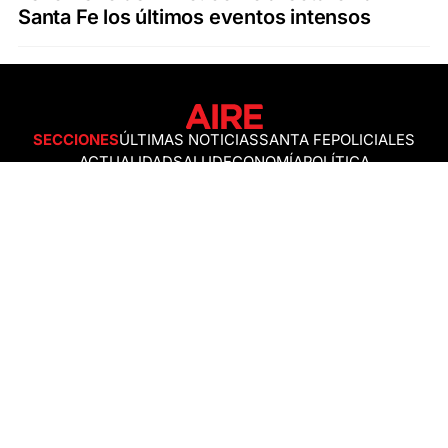
Santa Fe los últimos eventos intensos
SECCIONES
ÚLTIMAS NOTICIAS
SANTA FE
POLICIALES
ACTUALIDAD
SALUD
ECONOMÍA
POLÍTICA
INTERNACIONALES
CIENCIA
AIRE AGRO
ESPECTÁCULOS
DEPORTES
RECETAS
DESDE EL SOFÁ
ESTILO DE VIDA
TECNOLOGÍA
TURISMO
VIRAL
ASTROLOGÍA
GAMING
NEGOCIOS Y EMPRESAS
OCIO
SOCIEDAD
TEMAS DEL DÍA
FENÓMENO DEL NIÑO
PRONÓSTICO DEL TIEMPO
SANTA FE
LEY DE TIERRAS
NUEVO PUENTE SANTA FE - SANTO TOMÉ
Política de Correcciones
Politica de Ética
Política de fuentes no identificadas
Política de fuentes