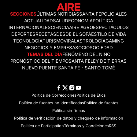
SECCIONES
ÚLTIMAS NOTICIAS
SANTA FE
POLICIALES
ACTUALIDAD
SALUD
ECONOMÍA
POLÍTICA
INTERNACIONALES
CIENCIA
AIRE AGRO
ESPECTÁCULOS
DEPORTES
RECETAS
DESDE EL SOFÁ
ESTILO DE VIDA
TECNOLOGÍA
TURISMO
VIRAL
ASTROLOGÍA
GAMING
NEGOCIOS Y EMPRESAS
OCIO
SOCIEDAD
TEMAS DEL DÍA
FENÓMENO DEL NIÑO
PRONÓSTICO DEL TIEMPO
SANTA FE
LEY DE TIERRAS
NUEVO PUENTE SANTA FE - SANTO TOMÉ
Política de Correcciones
Politica de Ética
Política de fuentes no identificadas
Política de fuentes
Política sin firmas
Política de verificación de datos y chequeo de información
Politica de Participation
Términos y Condiciones
RSS