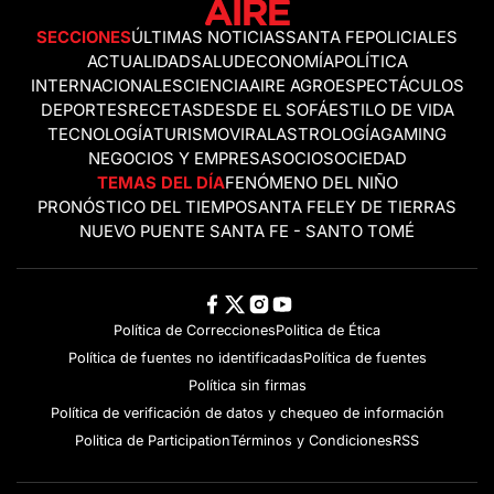
SECCIONES
ÚLTIMAS NOTICIAS
SANTA FE
POLICIALES
ACTUALIDAD
SALUD
ECONOMÍA
POLÍTICA
INTERNACIONALES
CIENCIA
AIRE AGRO
ESPECTÁCULOS
DEPORTES
RECETAS
DESDE EL SOFÁ
ESTILO DE VIDA
TECNOLOGÍA
TURISMO
VIRAL
ASTROLOGÍA
GAMING
NEGOCIOS Y EMPRESAS
OCIO
SOCIEDAD
TEMAS DEL DÍA
FENÓMENO DEL NIÑO
PRONÓSTICO DEL TIEMPO
SANTA FE
LEY DE TIERRAS
NUEVO PUENTE SANTA FE - SANTO TOMÉ
Política de Correcciones
Politica de Ética
Política de fuentes no identificadas
Política de fuentes
Política sin firmas
Política de verificación de datos y chequeo de información
Politica de Participation
Términos y Condiciones
RSS