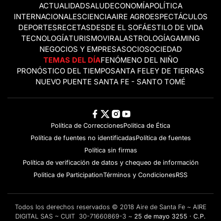
ACTUALIDAD
SALUD
ECONOMÍA
POLÍTICA
INTERNACIONALES
CIENCIA
AIRE AGRO
ESPECTÁCULOS
DEPORTES
RECETAS
DESDE EL SOFÁ
ESTILO DE VIDA
TECNOLOGÍA
TURISMO
VIRAL
ASTROLOGÍA
GAMING
NEGOCIOS Y EMPRESAS
OCIO
SOCIEDAD
TEMAS DEL DÍA
FENÓMENO DEL NIÑO
PRONÓSTICO DEL TIEMPO
SANTA FE
LEY DE TIERRAS
NUEVO PUENTE SANTA FE - SANTO TOMÉ
Política de Correcciones
Politica de Ética
Política de fuentes no identificadas
Política de fuentes
Política sin firmas
Política de verificación de datos y chequeo de información
Politica de Participation
Términos y Condiciones
RSS
Todos los derechos reservados © 2018 Aire de Santa Fe ~ AIRE
DIGITAL SAS ~ CUIT 30-71660869-3 ~
25 de mayo 3255 · C.P.