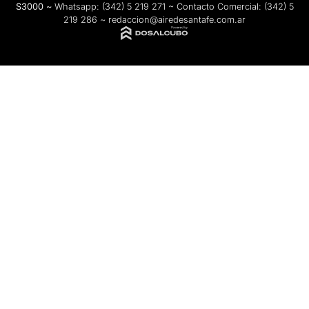
S3000 ~
Whatsapp:
(342) 5 219 271
~ Contacto Comercial:
(342) 5
219 286
~
redaccion@airedesantafe.com.ar